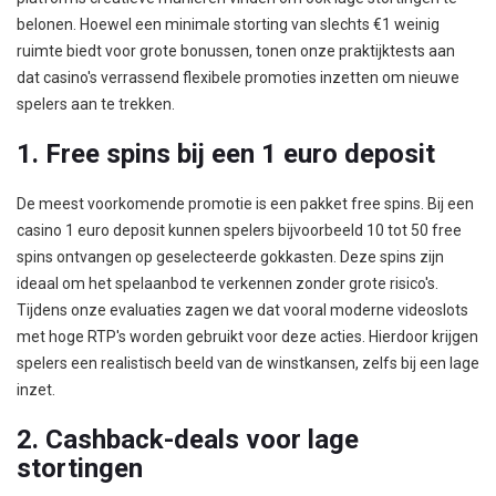
belonen. Hoewel een minimale storting van slechts €1 weinig
ruimte biedt voor grote bonussen, tonen onze praktijktests aan
dat casino's verrassend flexibele promoties inzetten om nieuwe
spelers aan te trekken.
1. Free spins bij een 1 euro deposit
De meest voorkomende promotie is een pakket free spins. Bij een
casino 1 euro deposit kunnen spelers bijvoorbeeld 10 tot 50 free
spins ontvangen op geselecteerde gokkasten. Deze spins zijn
ideaal om het spelaanbod te verkennen zonder grote risico's.
Tijdens onze evaluaties zagen we dat vooral moderne videoslots
met hoge RTP's worden gebruikt voor deze acties. Hierdoor krijgen
spelers een realistisch beeld van de winstkansen, zelfs bij een lage
inzet.
2. Cashback-deals voor lage
stortingen