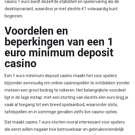
casino 1 euro biedt dezelfde stabiliteit en spelervaring als de
desktopvariant, waardoor je met slechts €1 volwaardig kunt
beginnen.
Voordelen en
beperkingen van een 1
euro minimum deposit
casino
Een 1 euro minimum deposit casino maakt het voor spelers
bijzonder eenvoudig om online casinospellen te ontdekken zonder
meteen een groot bedrag te riskeren. Het belangrijkste voordeel
ligt in de lage instap: met een storting van slechts één euro krijg je
vaak al toegang tot een breed spelaanbod, waaronder slots,
tafelspellen en in sommige gevallen zelfs live casino-opties.
Dat maakt casino 1 euro storten vooral interessant voor spelers
die eerst willen nagaan hoe betrouwbaar en gebruiksvriendelijk