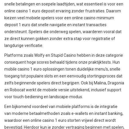
snelle betalingen en soepele laadtijden, wat essentieel is voor een
online casino 1 euro deposit ervaring zonder frustraties. Daarom
kiezen veel mobiele spelers voor een online casino minimum
deposit 1 euro dat snelle navigatie en instant transacties
ondersteunt. Spelers die onderweg spelen, waarderen vooral dat
ze direct kunnen gokken zonder extra stap voor registratie of
langdurige verificatie.
Platforms zoals Wolfy en Stupid Casino hebben in deze categorie
consequent hoge scores behaald tijdens onze praktijktests. Hun
mobile casino 1 euro oplossingen tonen duidelijke menu's, snelle
toegang tot populaire slots en een eenvoudig stortingsproces dat
zelfs beginnende spelers direct begrijpen. Ook bij Malina, Dragonia
en Robocat werkt de mobiele versie uitstekend, inclusief support
voor touch-bediening en landscape-modus.
Een bijkomend voordeel van mobiele platforms is de integratie
van moderne betaalmethoden zoals e-wallets en instant banking,
waardoor een online casino 1 euro storten vrijwel direct wordt
bevestigd. Hierdoor kun je zonder vertraging beginnen met spelen,