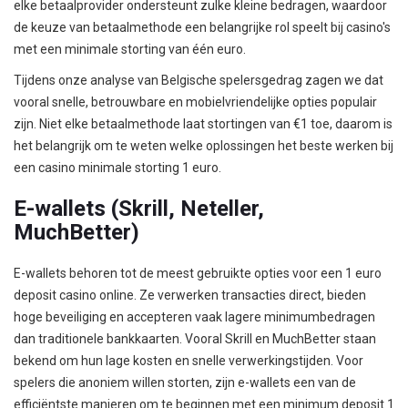
elke betaalprovider ondersteunt zulke kleine bedragen, waardoor
de keuze van betaalmethode een belangrijke rol speelt bij casino's
met een minimale storting van één euro.
Tijdens onze analyse van Belgische spelersgedrag zagen we dat
vooral snelle, betrouwbare en mobielvriendelijke opties populair
zijn. Niet elke betaalmethode laat stortingen van €1 toe, daarom is
het belangrijk om te weten welke oplossingen het beste werken bij
een casino minimale storting 1 euro.
E-wallets (Skrill, Neteller,
MuchBetter)
E-wallets behoren tot de meest gebruikte opties voor een 1 euro
deposit casino online. Ze verwerken transacties direct, bieden
hoge beveiliging en accepteren vaak lagere minimumbedragen
dan traditionele bankkaarten. Vooral Skrill en MuchBetter staan
bekend om hun lage kosten en snelle verwerkingstijden. Voor
spelers die anoniem willen storten, zijn e-wallets een van de
efficiëntste manieren om te beginnen met een minimum deposit 1