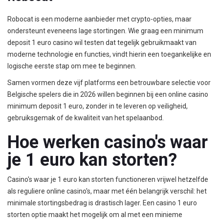
Robocat is een moderne aanbieder met crypto-opties, maar
ondersteunt eveneens lage stortingen. Wie graag een minimum
deposit 1 euro casino wil testen dat tegelijk gebruikmaakt van
moderne technologie en functies, vindt hierin een toegankelijke en
logische eerste stap om mee te beginnen.
Samen vormen deze vijf platforms een betrouwbare selectie voor
Belgische spelers die in 2026 willen beginnen bij een online casino
minimum deposit 1 euro, zonder in te leveren op veiligheid,
gebruiksgemak of de kwaliteit van het spelaanbod.
Hoe werken casino's waar
je 1 euro kan storten?
Casino's waar je 1 euro kan storten functioneren vrijwel hetzelfde
als reguliere online casino's, maar met één belangrijk verschil: het
minimale stortingsbedrag is drastisch lager. Een casino 1 euro
storten optie maakt het mogelijk om al met een minieme