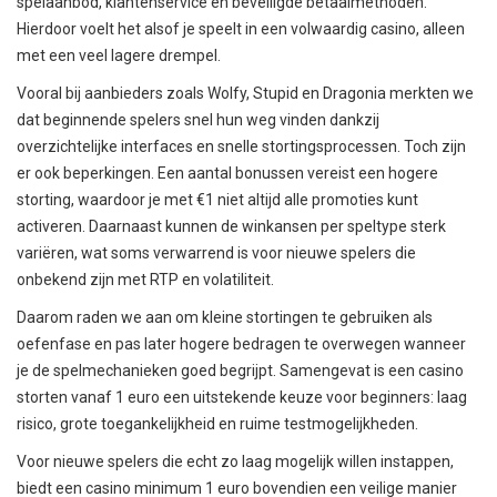
spelaanbod, klantenservice en beveiligde betaalmethoden.
Hierdoor voelt het alsof je speelt in een volwaardig casino, alleen
met een veel lagere drempel.
Vooral bij aanbieders zoals Wolfy, Stupid en Dragonia merkten we
dat beginnende spelers snel hun weg vinden dankzij
overzichtelijke interfaces en snelle stortingsprocessen. Toch zijn
er ook beperkingen. Een aantal bonussen vereist een hogere
storting, waardoor je met €1 niet altijd alle promoties kunt
activeren. Daarnaast kunnen de winkansen per speltype sterk
variëren, wat soms verwarrend is voor nieuwe spelers die
onbekend zijn met RTP en volatiliteit.
Daarom raden we aan om kleine stortingen te gebruiken als
oefenfase en pas later hogere bedragen te overwegen wanneer
je de spelmechanieken goed begrijpt. Samengevat is een casino
storten vanaf 1 euro een uitstekende keuze voor beginners: laag
risico, grote toegankelijkheid en ruime testmogelijkheden.
Voor nieuwe spelers die echt zo laag mogelijk willen instappen,
biedt een casino minimum 1 euro bovendien een veilige manier