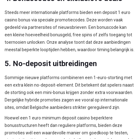
Steeds meer internationale platforms bieden een deposit 1 euro
casino bonus via speciale promotiecodes. Deze worden vaak
gedeeld via partnersites of nieuwsbrieven. Een bonuscode kan
een kleine hoeveelheid bonusgeld, free spins of zelfs toegang tot
toernooien unlocken. Onze analyse toont dat deze aanbiedingen
meestal beperkte looptijden hebben, waardoor timing belangrijk is.
5. No-deposit uitbreidingen
Sommige nieuwe platforms combineren een 1-euro-storting met
een extra klein no-deposit-element. Dit betekent dat spelers naast
de storting ook een mini-bonus krijgen zonder extra voorwaarden.
Dergelijke hybride promoties zagen we vooral op internationale
sites, omdat Belgische aanbieders strikter gereguleerd zijn.
Hoewel een 1 euro minimum deposit casino beperktere
bonusstructuren heeft dan reguliere platforms, bieden deze
promoties wél een waardevolle manier om goedkoop te testen,