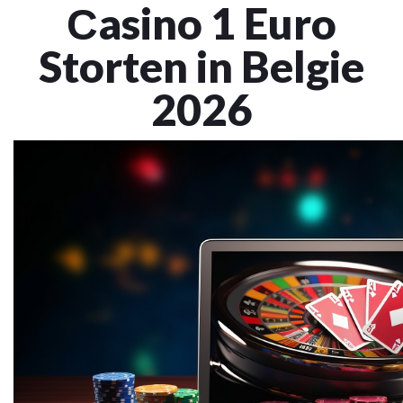
Сasino 1 Euro
Storten in Belgie
2026