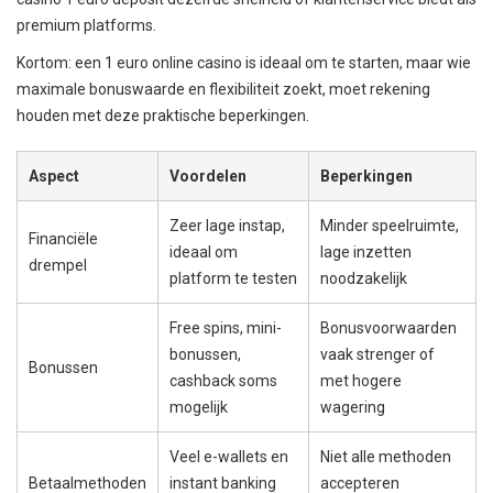
premium platforms.
Kortom: een 1 euro online casino is ideaal om te starten, maar wie
maximale bonuswaarde en flexibiliteit zoekt, moet rekening
houden met deze praktische beperkingen.
Aspect
Voordelen
Beperkingen
Zeer lage instap,
Minder speelruimte,
Financiële
ideaal om
lage inzetten
drempel
platform te testen
noodzakelijk
Free spins, mini-
Bonusvoorwaarden
bonussen,
vaak strenger of
Bonussen
cashback soms
met hogere
mogelijk
wagering
Veel e-wallets en
Niet alle methoden
Betaalmethoden
instant banking
accepteren