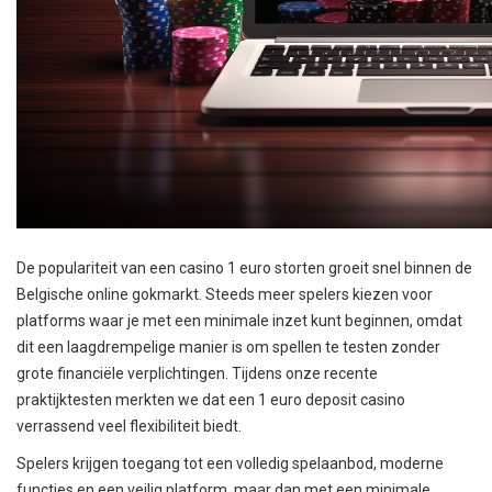
De populariteit van een casino 1 euro storten groeit snel binnen de
Belgische online gokmarkt. Steeds meer spelers kiezen voor
platforms waar je met een minimale inzet kunt beginnen, omdat
dit een laagdrempelige manier is om spellen te testen zonder
grote financiële verplichtingen. Tijdens onze recente
praktijktesten merkten we dat een 1 euro deposit casino
verrassend veel flexibiliteit biedt.
Spelers krijgen toegang tot een volledig spelaanbod, moderne
functies en een veilig platform, maar dan met een minimale