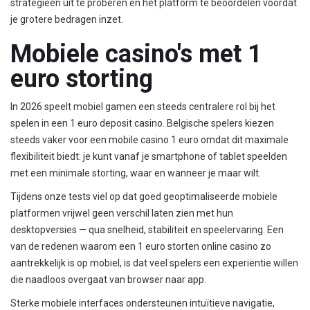
strategieën uit te proberen en het platform te beoordelen voordat
je grotere bedragen inzet.
Mobiele casino's met 1
euro storting
In 2026 speelt mobiel gamen een steeds centralere rol bij het
spelen in een 1 euro deposit casino. Belgische spelers kiezen
steeds vaker voor een mobile casino 1 euro omdat dit maximale
flexibiliteit biedt: je kunt vanaf je smartphone of tablet speelden
met een minimale storting, waar en wanneer je maar wilt.
Tijdens onze tests viel op dat goed geoptimaliseerde mobiele
platformen vrijwel geen verschil laten zien met hun
desktopversies — qua snelheid, stabiliteit en speelervaring. Een
van de redenen waarom een 1 euro storten online casino zo
aantrekkelijk is op mobiel, is dat veel spelers een experiëntie willen
die naadloos overgaat van browser naar app.
Sterke mobiele interfaces ondersteunen intuïtieve navigatie,