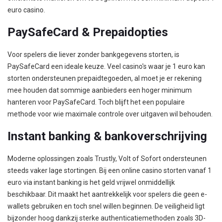
euro casino.
PaySafeCard & Prepaidopties
Voor spelers die liever zonder bankgegevens storten, is
PaySafeCard een ideale keuze. Veel casino's waar je 1 euro kan
storten ondersteunen prepaidtegoeden, al moet je er rekening
mee houden dat sommige aanbieders een hoger minimum
hanteren voor PaySafeCard. Toch blijft het een populaire
methode voor wie maximale controle over uitgaven wil behouden.
Instant banking & bankoverschrijving
Moderne oplossingen zoals Trustly, Volt of Sofort ondersteunen
steeds vaker lage stortingen. Bij een online casino storten vanaf 1
euro via instant banking is het geld vrijwel onmiddellijk
beschikbaar. Dit maakt het aantrekkelijk voor spelers die geen e-
wallets gebruiken en toch snel willen beginnen. De veiligheid ligt
bijzonder hoog dankzij sterke authenticatiemethoden zoals 3D-